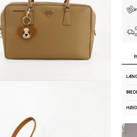
I
G
d
P
LÆN
Open media 3 in modal
BRED
HØJD