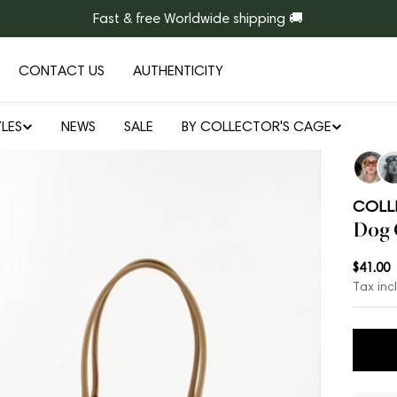
Fast & free Worldwide shipping 🚚
CONTACT US
AUTHENTICITY
LES
NEWS
SALE
BY COLLECTOR'S CAGE
Open media 1 in modal
COLL
Dog
Regul
$41.00
Tax inc
price